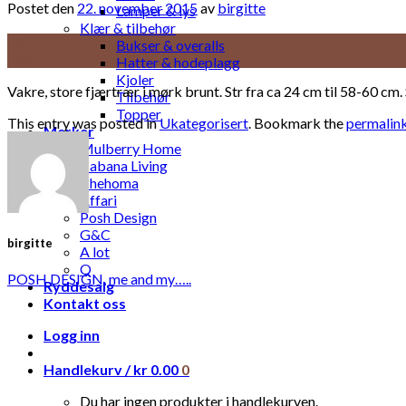
Postet den
22. november 2015
av
birgitte
Lamper & lys
Klær & tilbehør
22
Bukser & overalls
nov
Hatter & hodeplagg
Kjoler
Vakre, store fjærtrær i mørk brunt. Str fra ca 24 cm til 58-60 cm. 
Tilbehør
Topper
This entry was posted in
Ukategorisert
. Bookmark the
permalin
Merker
Mulberry Home
Cabana Living
Chehoma
Affari
Posh Design
G&C
birgitte
A lot
Q
POSH DESIGN, me and my…..
Ryddesalg
Kontakt oss
Logg inn
Handlekurv /
kr
0.00
0
Du har ingen produkter i handlekurven.