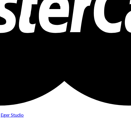
v
Eger Studio