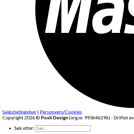
Salgsbetingelser
|
Personvern/Cookies
Copyright 2026 ©
Posh Design
(org.nr. 993646296) - Driftet a
Søk etter: