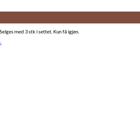
Selges med 3 stk i settet. Kun få igjen.
k
.