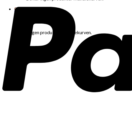
0
Handlekurv
Du har ingen produkter i handlekurven.