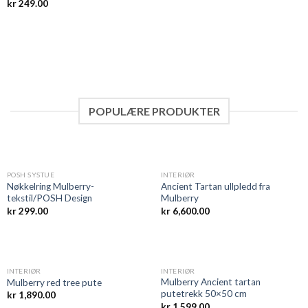
kr
249.00
POPULÆRE PRODUKTER
POSH SYSTUE
INTERIØR
Nøkkelring Mulberry-
Ancient Tartan ullpledd fra
tekstil/POSH Design
Mulberry
kr
299.00
kr
6,600.00
INTERIØR
INTERIØR
Mulberry Ancient tartan
Mulberry red tree pute
putetrekk 50×50 cm
kr
1,890.00
kr
1,599.00