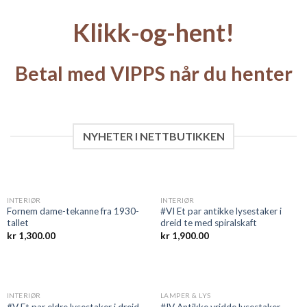
Klikk-og-hent!
Betal med VIPPS når du henter
NYHETER I NETTBUTIKKEN
INTERIØR
INTERIØR
Fornem dame-tekanne fra 1930-
#VI Et par antikke lysestaker i
tallet
dreid te med spiralskaft
kr
1,300.00
kr
1,900.00
INTERIØR
LAMPER & LYS
#V Et par eldre lysestaker i dreid
#IV Antikke vridde lysestaker