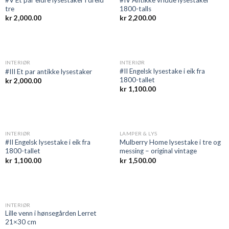
tre
1800-talls
kr
2,000.00
kr
2,200.00
INTERIØR
INTERIØR
#II Engelsk lysestake i eik fra
#III Et par antikke lysestaker
1800-tallet
kr
2,000.00
kr
1,100.00
INTERIØR
LAMPER & LYS
#II Engelsk lysestake i eik fra
Mulberry Home lysestake i tre og
1800-tallet
messing – original vintage
kr
1,100.00
kr
1,500.00
INTERIØR
Lille venn i hønsegården Lerret
21×30 cm