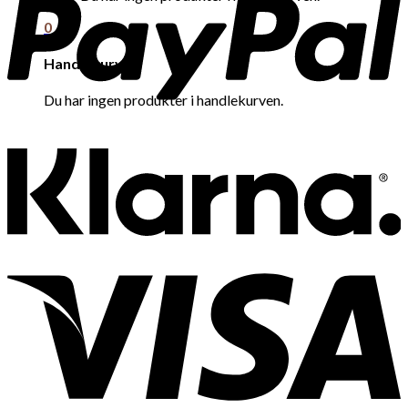
0
Handlekurv
Du har ingen produkter i handlekurven.