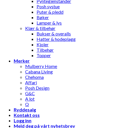
Pyntegjenstander
Posh systue
Puter & pledd
Bøker
Lamper & lys
Klær & tilbehør
Bukser & overalls
Hatter & hodeplagg
Kjoler
Tilbehør
Topper
Merker
Mulberry Home
Cabana Living
Chehoma
Affari
Posh Design
G&C
A lot
Q
Ryddesalg
Kontakt oss
Logg inn
Meld deg på vårt nyhetsbrev