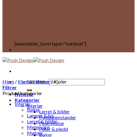
[newsletter_form type="minimal"]
Hjem
/
Klær & tilbehør
Søk etter:
/
Kjoler
Filtrer
Produktkategorier
Nyheter
Kategorier
Interiør
Interiør
Bøker
Lerret & bilder
Lamper & lys
Pyntegjenstander
Lerret & bilder
Posh systue
Metervare
Puter & pledd
Møbler
Bøker