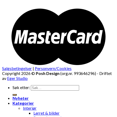
Salgsbetingelser
|
Personvern/Cookies
Copyright 2026 ©
Posh Design
(org.nr. 993646296) - Driftet
av
Eger Studio
Søk etter:
Nyheter
Kategorier
Interiør
Lerret & bilder