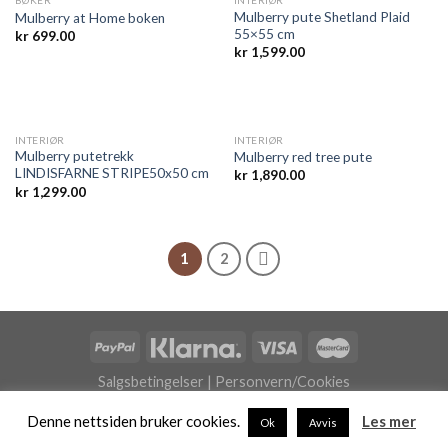
BØKER
INTERIØR
Mulberry pute Shetland Plaid
Mulberry at Home boken
55×55 cm
kr
699.00
kr
1,599.00
INTERIØR
INTERIØR
Mulberry putetrekk
Mulberry red tree pute
LINDISFARNE STRIPE50x50 cm
kr
1,890.00
kr
1,299.00
1
2
Salgsbetingelser
|
Personvern/Cookies
Copyright 2026 ©
Posh Design
(org.nr. 993646296) - Driftet av
Denne nettsiden bruker cookies.
Les mer
Ok
Avvis
Eger Studio