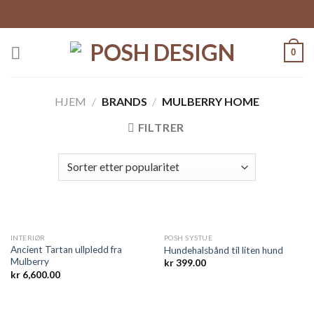
Skip
to
content
0
HJEM
/
BRANDS
/
MULBERRY HOME
FILTRER
UTSOLGT
INTERIØR
POSH SYSTUE
Ancient Tartan ullpledd fra
Hundehalsbånd til liten hund
Mulberry
kr
399.00
kr
6,600.00