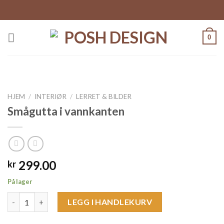
Skip
to
content
0
HJEM
/
INTERIØR
/
LERRET & BILDER
Smågutta i vannkanten
299.00
kr
På lager
Smågutta i vannkanten antall
LEGG I HANDLEKURV