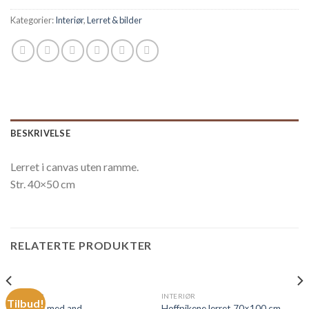
Kategorier:
Interiør
,
Lerret & bilder
BESKRIVELSE
Lerret i canvas uten ramme.
Str. 40×50 cm
RELATERTE PRODUKTER
INTERIØR
INTERIØR
Tilbud!
Skohorn med and
Hoffpikene lerret 70×100 cm