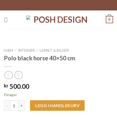
Skip
to
content
0
HJEM
/
INTERIØR
/
LERRET & BILDER
Polo black horse 40×50 cm
500.00
kr
På lager
Polo black horse 40x50 cm antall
LEGG I HANDLEKURV