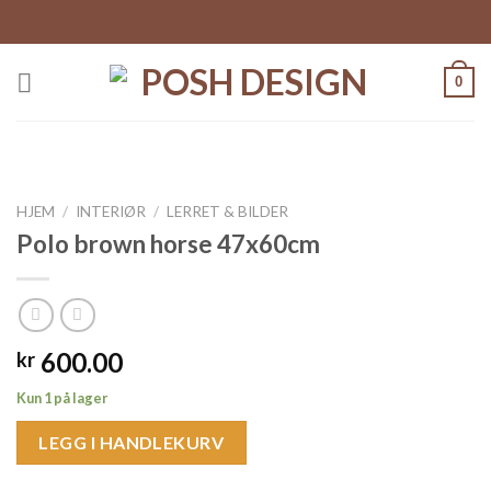
Skip
to
content
0
HJEM
/
INTERIØR
/
LERRET & BILDER
Polo brown horse 47x60cm
600.00
kr
Kun 1 på lager
LEGG I HANDLEKURV