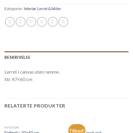
Kategorier:
Interiør
,
Lerret & bilder
BESKRIVELSE
Lerret i canvas uten ramme.
Str. 47×60 cm
RELATERTE PRODUKTER
INTERIØR
INTERIØR
Tilbud!
Fjellgeita 20×40 cm
Skohorn med and