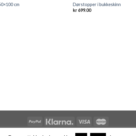
 50×100 cm
Dørstopper i bukkeskinn
kr
699.00
Salgsbetingelser
|
Personvern/Cookies