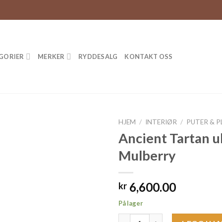
GORIER
MERKER
RYDDESALG
KONTAKT OSS
HJEM
/
INTERIØR
/
PUTER & P
Ancient Tartan ul
Mulberry
6,600.00
kr
På lager
Ancient Tartan ullpledd fra Mu