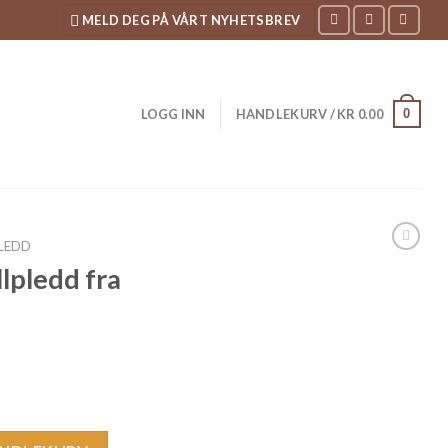
MELD DEG PÅ VÅRT NYHETSBREV
0
LOGG INN
HANDLEKURV /
KR
0.00
LEDD
lpledd fra
lberry antall