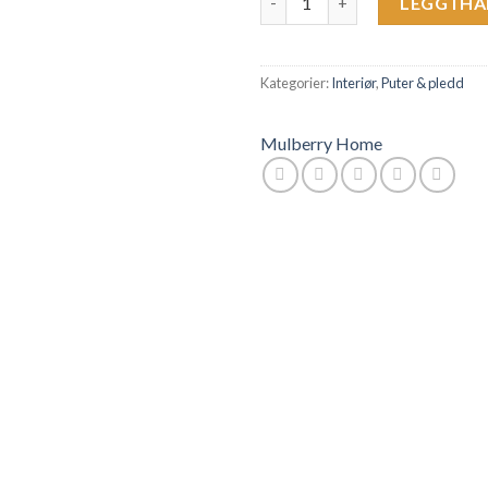
LEGG I H
Kategorier:
Interiør
,
Puter & pledd
Mulberry Home