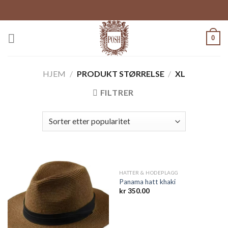
Skip
to
content
0
HJEM
/
PRODUKT STØRRELSE
/
XL
FILTRER
HATTER & HODEPLAGG
Panama hatt khaki
kr
350.00