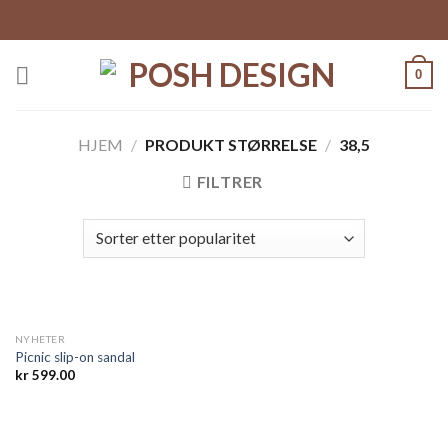
Skip
to
content
0
HJEM
/
PRODUKT STØRRELSE
/
38,5
FILTRER
NYHETER
Picnic slip-on sandal
kr
599.00