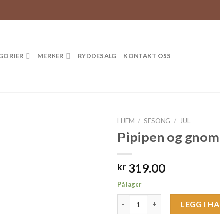
GORIER
MERKER
RYDDESALG
KONTAKT OSS
HJEM
/
SESONG
/
JUL
Pipipen og gno
319.00
kr
På lager
Pipipen og gnomen antall
LEGG I H