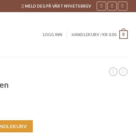
MELD DEG PÅ VÅRT NYHETSBREV
0
LOGG INN
HANDLEKURV /
KR
0.00
men
ANDLEKURV