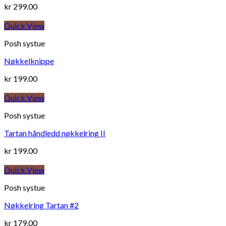
kr
299.00
Quick View
Posh systue
Nøkkelknippe
kr
199.00
Quick View
Posh systue
Tartan håndledd nøkkelring II
kr
199.00
Quick View
Posh systue
Nøkkelring Tartan #2
kr
179.00