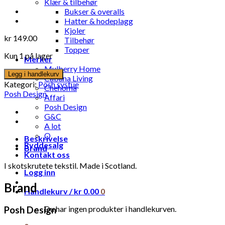
Klær & tilbehør
Bukser & overalls
Hatter & hodeplagg
Kjoler
kr
149.00
Tilbehør
Topper
Kun 1 på lager
Merker
Mulberry Home
Legg i handlekurv
Cabana Living
Kategori:
Posh systue
Chehoma
Posh Design
Affari
Posh Design
G&C
A lot
Q
Beskrivelse
Ryddesalg
Brand
Kontakt oss
I skotskrutete tekstil. Made i Scotland.
Logg inn
Brand
Handlekurv /
kr
0.00
0
Du har ingen produkter i handlekurven.
Posh Design