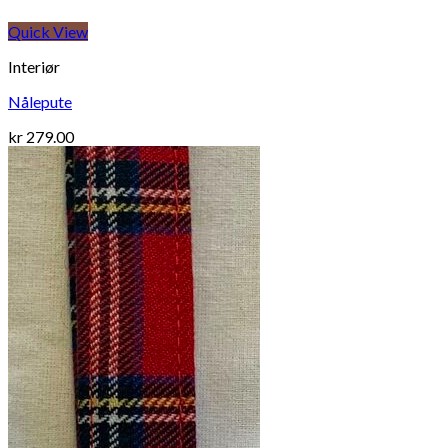
Quick View
Interiør
Nålepute
kr
279.00