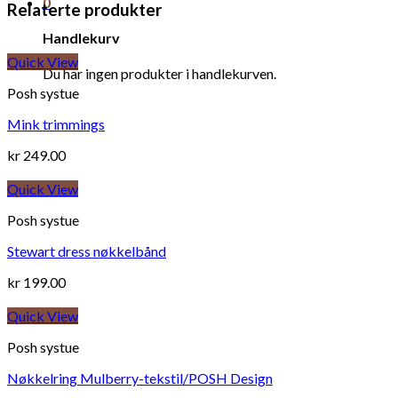
0
Relaterte produkter
Handlekurv
Quick View
Du har ingen produkter i handlekurven.
Posh systue
Mink trimmings
kr
249.00
Quick View
Posh systue
Stewart dress nøkkelbånd
kr
199.00
Quick View
Posh systue
Nøkkelring Mulberry-tekstil/POSH Design