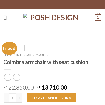
Skip
to
content
1
Tilbud!
HJEM
/
INTERIØR
/
MØBLER
Coimbra armchair with seat cushion
Opprinnelig
Nåværende
22,850.00
13,710.00
kr
kr
pris
pris
Coimbra armchair with seat cushion antall
var:
er:
LEGG I HANDLEKURV
kr 22,850.00.
kr 13,710.00.